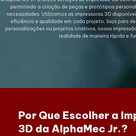
permitindo a criação de peças e protótipos personal
necessidades. Utilizamos as impressoras 3D disponíve
eficiência e qualidade em cada projeto. Seja para d
personalizações ou projetos criativos, nossa impress
realidade de maneira rápida e fu
Por Que Escolher a I
3D da AlphaMec Jr.?