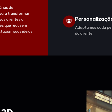
árias da
 para transformar
Personalizaçã
sos clientes a
ões que reduzem
Adaptamos cada peç
stacam suas ideias
do cliente.