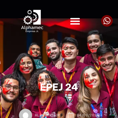
EPEJ 24
ALPHAMEC JR.
04/03/2024