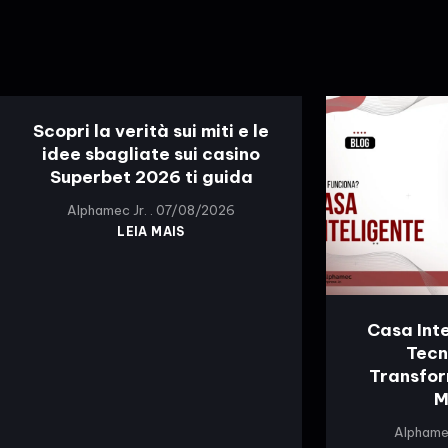
Scopri la verità sui miti e le
idee sbagliate sui casino
Superbet 2026 ti guida
Alphamec Jr.
07/08/2026
LEIA MAIS
Casa Int
Tecn
Transfor
M
Alphame