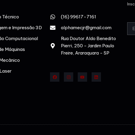
Ins
 Técnico
(16) 99617-7161
em e Impressão 3D
alphamecjr@gmail.com
ão Computacional
Rua Doutor Aldo Benedito
Pierri, 250 - Jardim Paulo
de Máquinas
Freire, Araraquara - SP
 Mecânico
 Laser