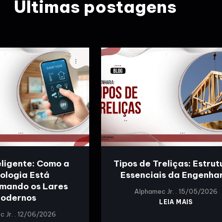
Últimas postagens
eligente: Como a
Tipos de Treliças: Estrut
ologia Está
Essenciais da Engenha
mando os Lares
Alphamec Jr.
15/05/2026
odernos
LEIA MAIS
c Jr.
12/06/2026